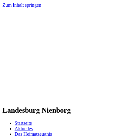
Zum Inhalt springen
Landesburg Nienborg
Startseite
Aktuelles
Das Heimatzeugnis
Geschichte der Landesburg Nienborg
Burgtor und Burgschänke
Machbarkeitsstudie
Antragskonzept „Heimat-Zeugnis“
Archäologische Grabungen
Trägerverein
Vorstand
Satzung
Mitgliedschaft
Mitglieder
Kontakt
Raumbuchung